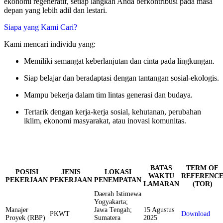
ekonomi regeneratif, setiap langkah Anda berkontribusi pada masa
depan yang lebih adil dan lestari.
Siapa yang Kami Cari?
Kami mencari individu yang:
Memiliki semangat keberlanjutan dan cinta pada lingkungan.
Siap belajar dan beradaptasi dengan tantangan sosial-ekologis.
Mampu bekerja dalam tim lintas generasi dan budaya.
Tertarik dengan kerja-kerja sosial, kehutanan, perubahan
iklim, ekonomi masyarakat, atau inovasi komunitas.
BATAS
TERM OF
POSISI
JENIS
LOKASI
WAKTU
REFERENC
PEKERJAAN
PEKERJAAN
PENEMPATAN
LAMARAN
(TOR)
Daerah Istimewa
Yogyakarta;
Manajer
Jawa Tengah;
15 Agustus
PKWT
Download
Proyek (RBP)
Sumatera
2025