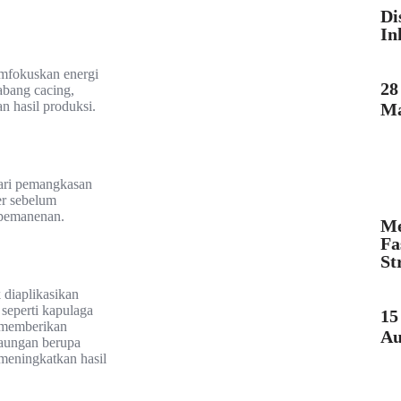
Di
In
emfokuskan energi
28
abang cacing,
n hasil produksi.
M
ari pemangkasan
er sebelum
 pemanenan.
Me
Fa
St
 diaplikasikan
eperti kapulaga
15
 memberikan
Au
naungan berupa
 meningkatkan hasil