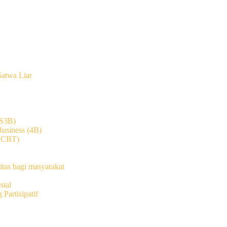
atwa Liar
(S3B)
usiness (4B)
(SCBT)
itas bagi masyarakat
sial
Partisipatif