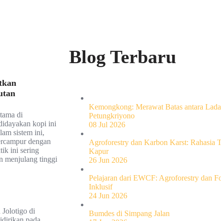
Blog Terbaru
tkan
utan
Kemongkong: Merawat Batas antara Ladan
tama di
Petungkriyono
idayakan kopi ini
08 Jul 2026
am sistem ini,
bercampur dengan
Agroforestry dan Karbon Karst: Rahasia 
ik ini sering
Kapur
n menjulang tinggi
26 Jun 2026
Pelajaran dari EWCF: Agroforestry dan 
Inklusif
24 Jun 2026
 Jolotigo di
Bumdes di Simpang Jalan
idirikan pada