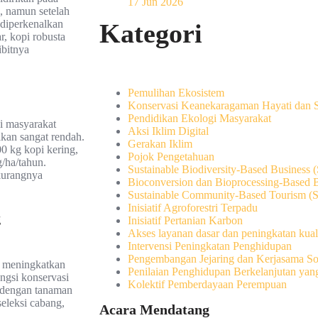
17 Jun 2026
, namun setelah
 diperkenalkan
Kategori
, kopi robusta
ibitnya
Pemulihan Ekosistem
Konservasi Keanekaragaman Hayati dan S
Pendidikan Ekologi Masyarakat
i masyarakat
Aksi Iklim Digital
lkan sangat rendah.
Gerakan Iklim
0 kg kopi kering,
Pojok Pengetahuan
g/ha/tahun.
Sustainable Biodiversity-Based Business 
 kurangnya
Bioconversion dan Bioprocessing-Based B
Sustainable Community-Based Tourism 
Inisiatif Agroforestri Terpadu
g
Inisiatif Pertanian Karbon
Akses layanan dasar dan peningkatan kual
Intervensi Peningkatan Penghidupan​
Pengembangan Jejaring dan Kerjasama So
t meningkatkan
Penilaian Penghidupan Berkelanjutan yang 
ngsi konservasi
Kolektif Pemberdayaan Perempuan
 dengan tanaman
seleksi cabang,
Acara Mendatang