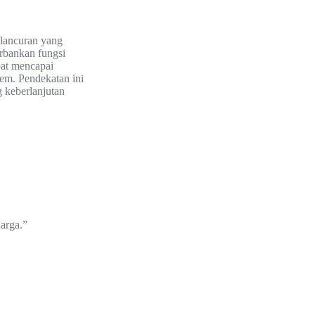
 lancuran yang
rbankan fungsi
pat mencapai
em. Pendekatan ini
 keberlanjutan
arga.”