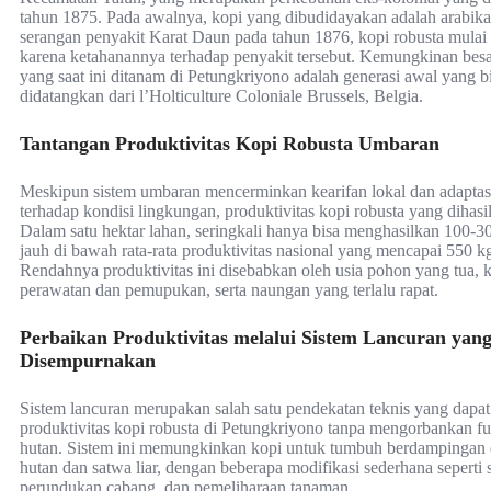
tahun 1875. Pada awalnya, kopi yang dibudidayakan adalah arabika
serangan penyakit Karat Daun pada tahun 1876, kopi robusta mulai
karena ketahanannya terhadap penyakit tersebut. Kemungkinan besar
yang saat ini ditanam di Petungkriyono adalah generasi awal yang b
didatangkan dari l’Holticulture Coloniale Brussels, Belgia.
Tantangan Produktivitas Kopi Robusta Umbaran
Meskipun sistem umbaran mencerminkan kearifan lokal dan adaptas
terhadap kondisi lingkungan, produktivitas kopi robusta yang dihasi
Dalam satu hektar lahan, seringkali hanya bisa menghasilkan 100-30
jauh di bawah rata-rata produktivitas nasional yang mencapai 550 k
Rendahnya produktivitas ini disebabkan oleh usia pohon yang tua,
perawatan dan pemupukan, serta naungan yang terlalu rapat.
Perbaikan Produktivitas melalui Sistem Lancuran yan
Disempurnakan
Sistem lancuran merupakan salah satu pendekatan teknis yang dapa
produktivitas kopi robusta di Petungkriyono tanpa mengorbankan fu
hutan. Sistem ini memungkinkan kopi untuk tumbuh berdampingan
hutan dan satwa liar, dengan beberapa modifikasi sederhana seperti 
perundukan cabang, dan pemeliharaan tanaman.