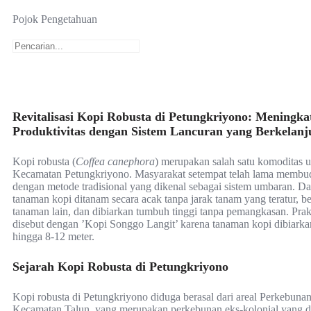
Pojok Pengetahuan
Revitalisasi Kopi Robusta di Petungkriyono: Meningka
Produktivitas dengan Sistem Lancuran yang Berkelanj
Kopi robusta (
Coffea canephora
) merupakan salah satu komoditas u
Kecamatan Petungkriyono. Masyarakat setempat telah lama membud
dengan metode tradisional yang dikenal sebagai sistem umbaran. Dal
tanaman kopi ditanam secara acak tanpa jarak tanam yang teratur, 
tanaman lain, dan dibiarkan tumbuh tinggi tanpa pemangkasan. Prakt
disebut dengan ’Kopi Songgo Langit’ karena tanaman kopi dibiarka
hingga 8-12 meter.
Sejarah Kopi Robusta di Petungkriyono
Kopi robusta di Petungkriyono diduga berasal dari areal Perkebunan
Kecamatan Talun, yang merupakan perkebunan eks-kolonial yang d