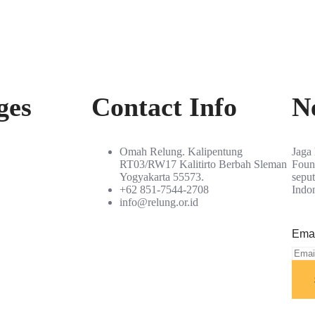
ges
Contact Info
N
Omah Relung. Kalipentung
Jaga
RT03/RW17 Kalitirto Berbah Sleman
Found
Yogyakarta 55573.
sepu
+62 851-7544-2708
Indon
info@relung.or.id
Emai